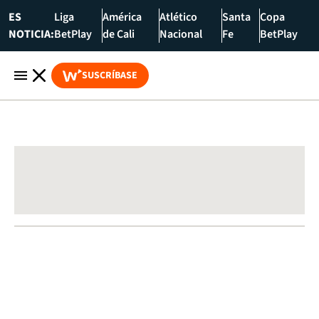
ES
Liga
América
Atlético
Santa
Copa
NOTICIA:
BetPlay
de Cali
Nacional
Fe
BetPlay
SUSCRÍBASE