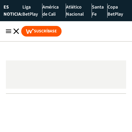
ES
Liga
América
Atlético
Santa
Copa
NOTICIA:
BetPlay
de Cali
Nacional
Fe
BetPlay
SUSCRÍBASE