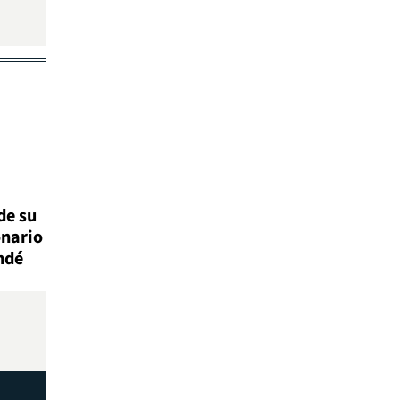
de su
onario
ndé