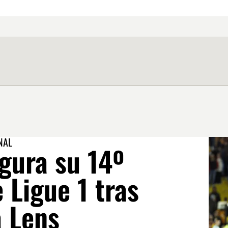
NAL
gura su 14º
e Ligue 1 tras
a Lens