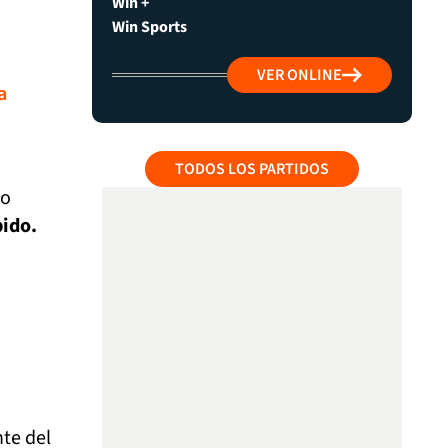
Win +
Win Sports
VER ONLINE
a
TODOS LOS PARTIDOS
eo
pido.
te del