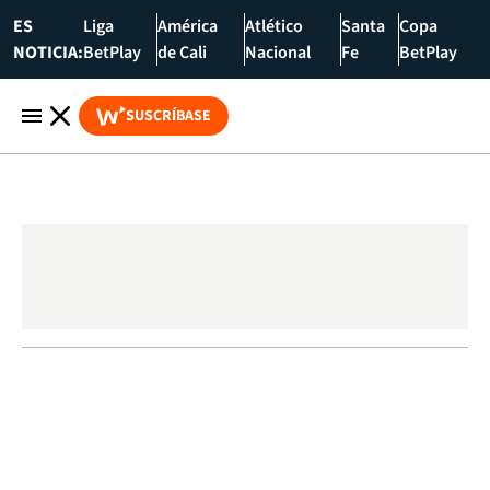
ES
Liga
América
Atlético
Santa
Copa
NOTICIA:
BetPlay
de Cali
Nacional
Fe
BetPlay
SUSCRÍBASE