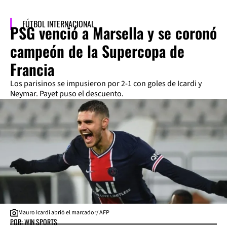
FÚTBOL INTERNACIONAL
PSG venció a Marsella y se coronó
campeón de la Supercopa de
Francia
Los parisinos se impusieron por 2-1 con goles de Icardi y
Neymar. Payet puso el descuento.
Mauro Icardi abrió el marcador/ AFP
POR: WIN SPORTS