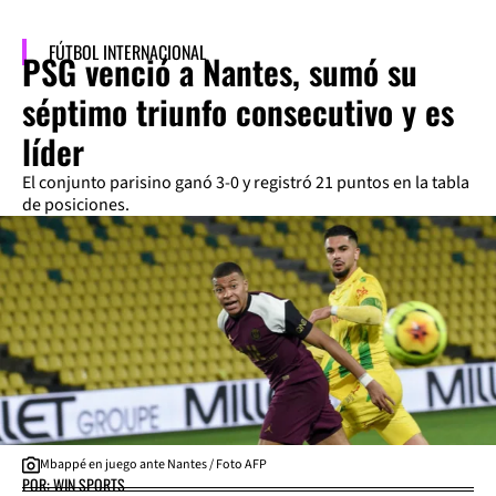
FÚTBOL INTERNACIONAL
PSG venció a Nantes, sumó su
séptimo triunfo consecutivo y es
líder
El conjunto parisino ganó 3-0 y registró 21 puntos en la tabla
de posiciones.
Mbappé en juego ante Nantes / Foto AFP
POR: WIN SPORTS