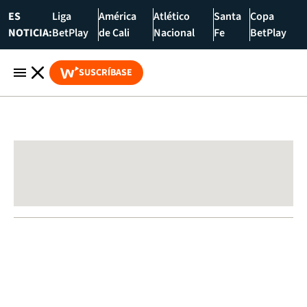
ES
Liga
América
Atlético
Santa
Copa
NOTICIA:
BetPlay
de Cali
Nacional
Fe
BetPlay
SUSCRÍBASE