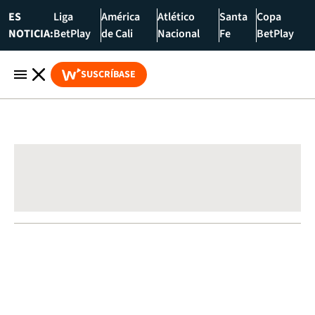
ES
Liga
América
Atlético
Santa
Copa
NOTICIA:
BetPlay
de Cali
Nacional
Fe
BetPlay
SUSCRÍBASE