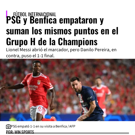
FÚTBOL INTERNACIONAL
PSG y Benfica empataron y
suman los mismos puntos en el
Grupo H de la Champions
Lionel Messi abrió el marcador, pero Danilo Pereira, en
contra, puso el 1-1 final.
PSG empató 1-1 en su visita a Benfica / AFP
POR: WIN SPORTS