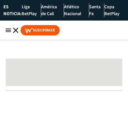
ES
Liga
América
Atlético
Santa
Copa
NOTICIA:
BetPlay
de Cali
Nacional
Fe
BetPlay
SUSCRÍBASE