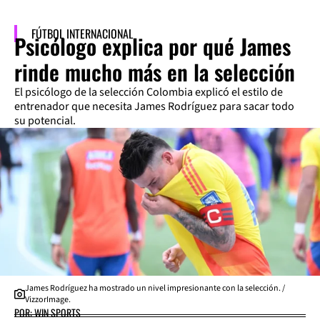
FÚTBOL INTERNACIONAL
Psicólogo explica por qué James
rinde mucho más en la selección
El psicólogo de la selección Colombia explicó el estilo de
entrenador que necesita James Rodríguez para sacar todo
su potencial.
James Rodríguez ha mostrado un nivel impresionante con la selección. /
VizzorImage.
POR: WIN SPORTS