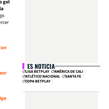
o gol
la
ago
ercer
 con
ES NOTICIA
LIGA BETPLAY
AMÉRICA DE CALI
 por
ATLÉTICO NACIONAL
SANTA FE
COPA BETPLAY
Liga