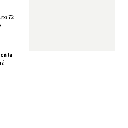
uto 72
o
en la
rá