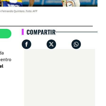
 Fernando Quintero. Foto: AFP
COMPARTIR
da
uentro
el