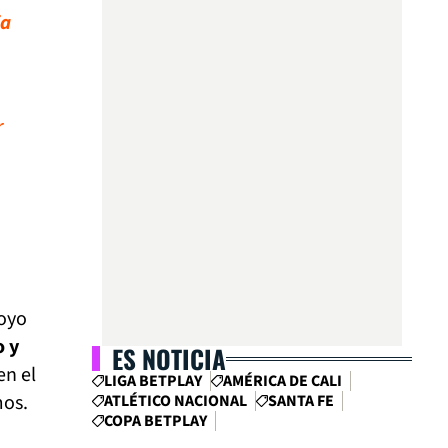
ia
r
poyo
o y
ES NOTICIA
 en el
LIGA BETPLAY
AMÉRICA DE CALI
mos.
ATLÉTICO NACIONAL
SANTA FE
COPA BETPLAY