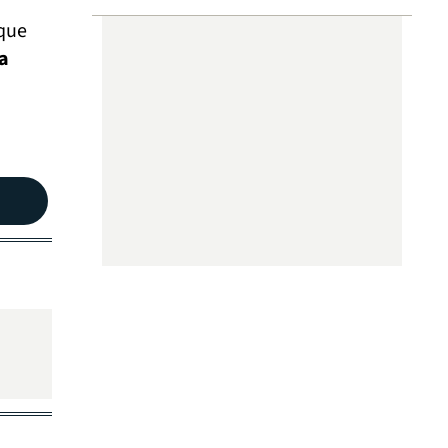
 que
ta