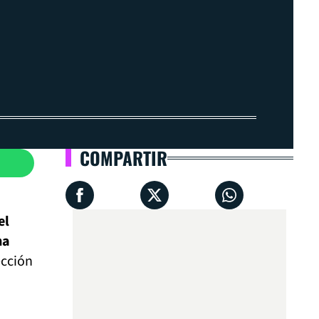
COMPARTIR
el
na
ección