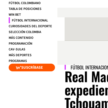
FÚTBOL COLOMBIANO
TABLA DE POSICIONES
WIN BET
FÚTBOL INTERNACIONAL
CURIOSIDADES DEL DEPORTE
SELECCIÓN COLOMBIA
MÁS CONTENIDO
PROGRAMACIÓN
CAV-SULAS
MÁS DEPORTES
PROGRAMAS
FÚTBOL INTERNACIO
SUSCRÍBASE
Real Ma
expedien
Tchouam