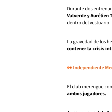
Durante dos entrenam
Valverde y Aurélien
dentro del vestuario.
La gravedad de los he
contener la crisis in
👀 Independiente Me
El club merengue con
ambos jugadores.