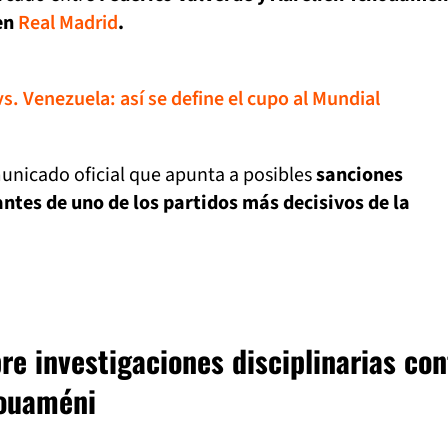
en
Real Madrid
.
. Venezuela: así se define el cupo al Mundial
unicado oficial que apunta a posibles
sanciones
antes de uno de los partidos más decisivos de la
re investigaciones disciplinarias con
houaméni