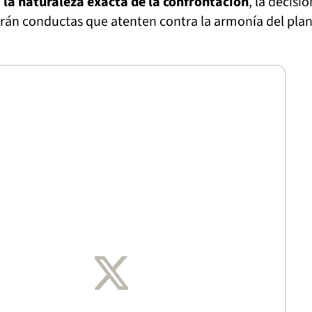
 la naturaleza exacta de la confrontación
, la decisi
arán conductas que atenten contra la armonía del plan