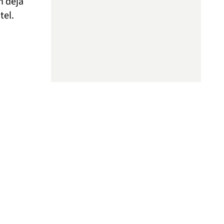
ón deja
tel.