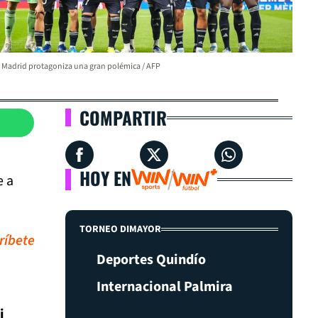
 Madrid protagoniza una gran polémica / AFP
COMPARTIR
HOY EN
e a
TORNEO DIMAYOR
ríbete
Deportes Quindío
Internacional Palmira
i