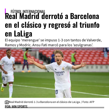
FÚTBOL INTERNACIONAL
Real Madrid derrotó a Barcelona
en el clásico y regresó al triunfo
en LaLiga
El equipo ‘merengue’ se impuso 1-3 con tantos de Valverde,
Ramos y Modric. Ansu Fati marcó para los ‘azulgranas’.
Real Madrid derrotó 1-3 a Barcelona en el clásico de LaLiga. / Foto: AFP
POR: WIN SPORTS