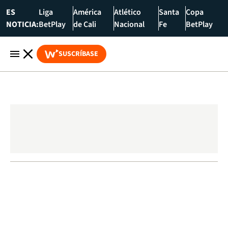
ES
Liga
América
Atlético
Santa
Copa
NOTICIA:
BetPlay
de Cali
Nacional
Fe
BetPlay
SUSCRÍBASE