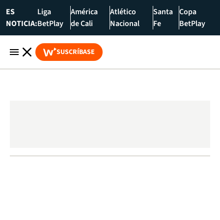
ES
Liga
América
Atlético
Santa
Copa
NOTICIA:
BetPlay
de Cali
Nacional
Fe
BetPlay
SUSCRÍBASE