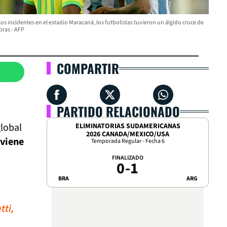
 los incidentes en el estadio Maracaná, los futbolistas tuvieron un álgido cruce de
bras - AFP
COMPARTIR
PARTIDO RELACIONADO
global
ELIMINATORIAS SUDAMERICANAS
2026 CANADA/MEXICO/USA
viene
Temporada Regular - Fecha 6
FINALIZADO
0
-
1
BRA
ARG
tti,