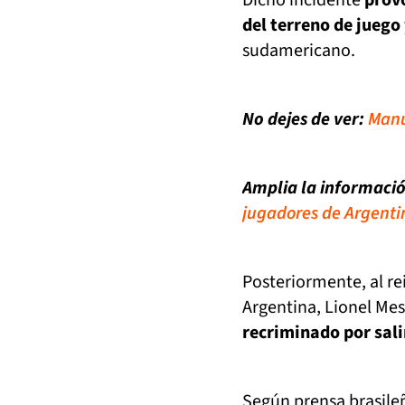
Dicho incidente
provo
del terreno de juego
sudamericano.
No dejes de ver:
Manu
Amplia la informaci
jugadores de Argentin
Posteriormente, al re
Argentina, Lionel Mes
recriminado por salir
Según prensa brasileñ