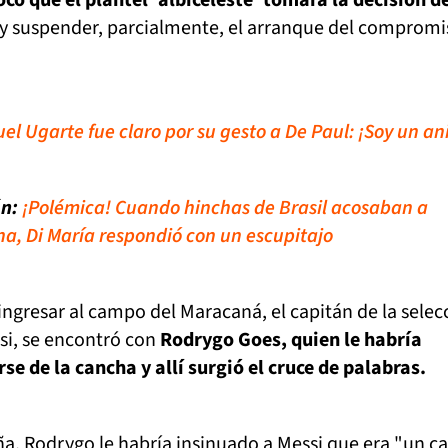
có que el plantel 'albiceleste' tomara la decisión de
y suspender, parcialmente, el arranque del compromi
el Ugarte fue claro por su gesto a De Paul: ¡Soy un an
ón:
¡Polémica! Cuando hinchas de Brasil acosaban a
a, Di María respondió con un escupitajo
ingresar al campo del Maracaná, el capitán de la selec
si, se encontró con
Rodrygo Goes, quien le habría
se de la cancha y allí surgió el cruce de palabras.
a, Rodrygo le habría insinuado a Messi que era "un c