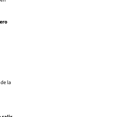
een
tero
 de la