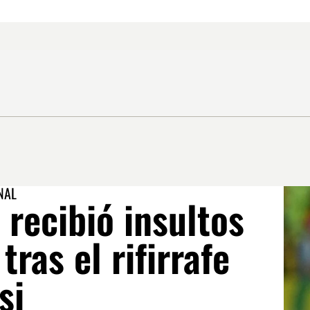
NAL
recibió insultos
tras el rifirrafe
si