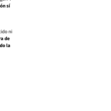
ón sí
tido ni
ra de
do la