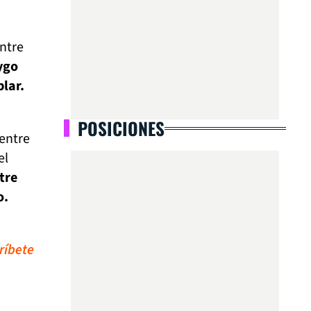
ntre
ygo
blar.
POSICIONES
 entre
el
tre
o.
ríbete