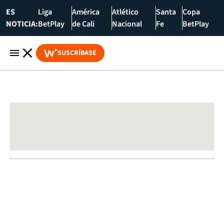
ES
Liga
América
Atlético
Santa
Copa
NOTICIA:
BetPlay
de Cali
Nacional
Fe
BetPlay
SUSCRÍBASE