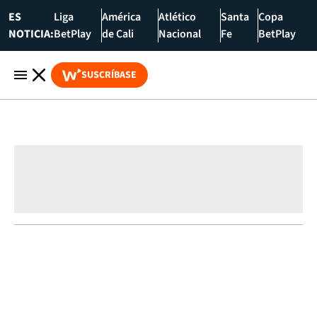
ES
Liga
América
Atlético
Santa
Copa
NOTICIA:
BetPlay
de Cali
Nacional
Fe
BetPlay
SUSCRÍBASE