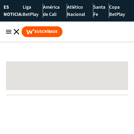
ES
Liga
América
Atlético
Santa
Copa
NOTICIA:
BetPlay
de Cali
Nacional
Fe
BetPlay
SUSCRÍBASE