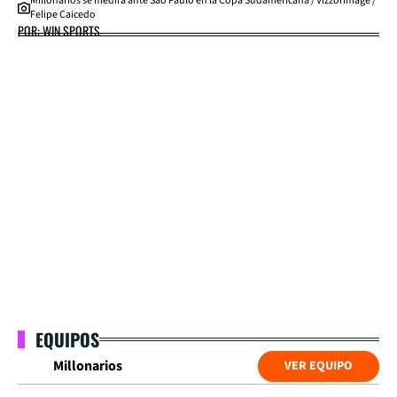
Millonarios se medirá ante Sao Paulo en la Copa Sudamericana / VizzorImage /
Felipe Caicedo
POR: WIN SPORTS
EQUIPOS
Millonarios
VER EQUIPO