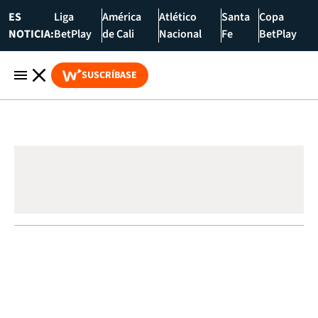
ES
Liga
América
Atlético
Santa
Copa
NOTICIA:
BetPlay
de Cali
Nacional
Fe
BetPlay
SUSCRÍBASE