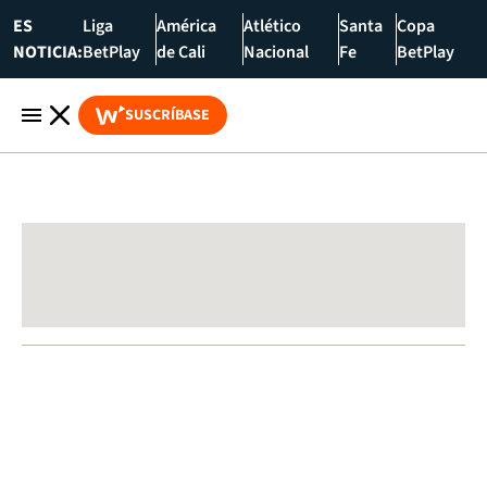
ES
Liga
América
Atlético
Santa
Copa
NOTICIA:
BetPlay
de Cali
Nacional
Fe
BetPlay
SUSCRÍBASE