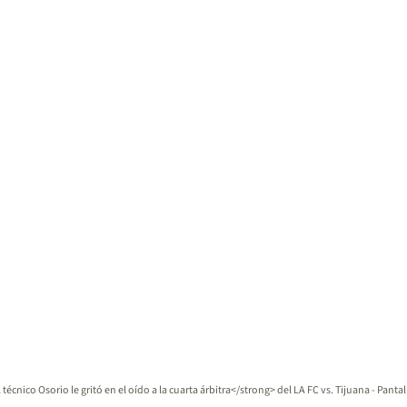
técnico Osorio le gritó en el oído a la cuarta árbitra</strong> del LA FC vs. Tijuana - Panta