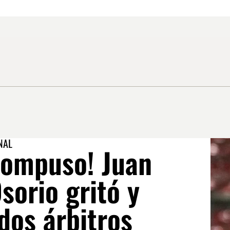
NAL
compuso! Juan
sorio gritó y
dos árbitros