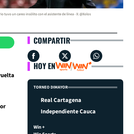
io tuvo un careo insólito con el asistente de línea - X: @Xolos
COMPARTIR
HOY EN
vuelta
TORNEO DIMAYOR
Real Cartagena
dor
Independiente Cauca
Win +