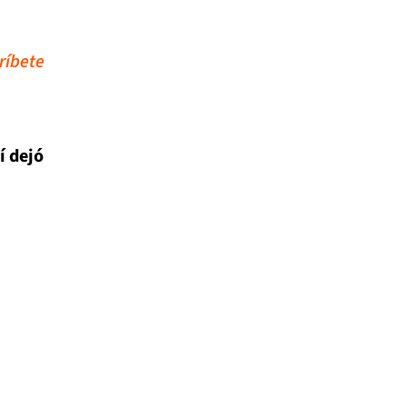
ríbete
í dejó