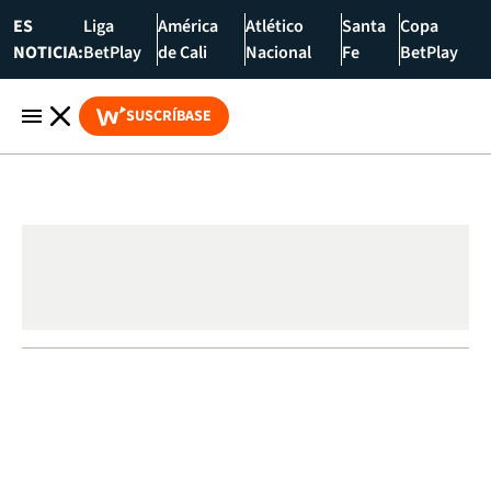
ES
Liga
América
Atlético
Santa
Copa
NOTICIA:
BetPlay
de Cali
Nacional
Fe
BetPlay
SUSCRÍBASE