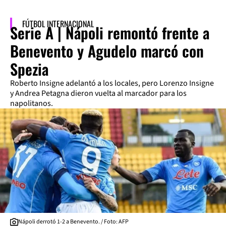
FÚTBOL INTERNACIONAL
Serie A | Nápoli remontó frente a
Benevento y Agudelo marcó con
Spezia
Roberto Insigne adelantó a los locales, pero Lorenzo Insigne
y Andrea Petagna dieron vuelta al marcador para los
napolitanos.
Nápoli derrotó 1-2 a Benevento. / Foto: AFP