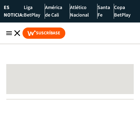
ES
Liga
América
Atlético
Santa
Copa
NOTICIA:
BetPlay
de Cali
Nacional
Fe
BetPlay
SUSCRÍBASE