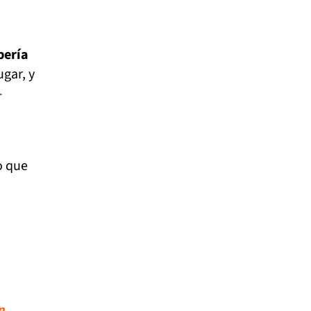
bería
gar, y
-
o que
n