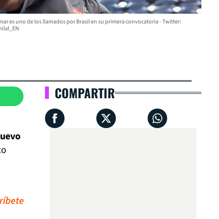
ar es uno de los llamados por Brasil en su primera convocatoria - Twitter:
ilal_EN
COMPARTIR
uevo
to
ríbete