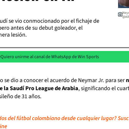
Neym
@Alh
audí se vio conmocionado por el fichaje de
pero antes de su debut goleador, el
mera lesión.
Quiero unirme al canal de WhatsApp de Win Sports
o se dio a conocer el acuerdo de Neymar Jr. para ser
n
de la Saudí Pro League de Arabia
, significando el cuar
sileño de 31 años.
idos del fútbol colombiano desde cualquier lugar? Susc
ine