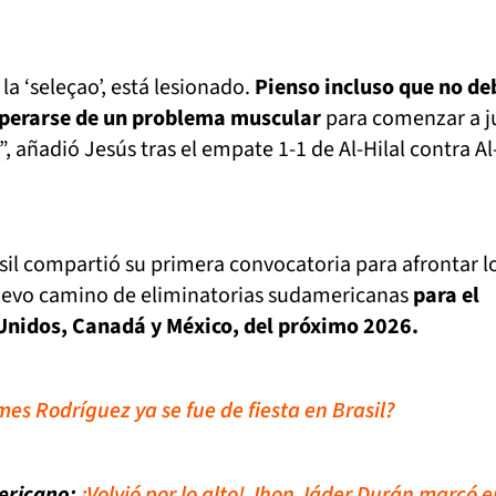
la ‘seleçao’, está lesionado.
Pienso incluso que no de
cuperarse de un problema muscular
para comenzar a ju
a”, añadió Jesús tras el empate 1-1 de Al-Hilal contra Al
il compartió su primera convocatoria para afrontar l
 nuevo camino de eliminatorias sudamericanas
para el
Unidos, Canadá y México, del próximo 2026.
es Rodríguez ya se fue de fiesta en Brasil?
ericano:
¡Volvió por lo alto! Jhon Jáder Durán marcó e