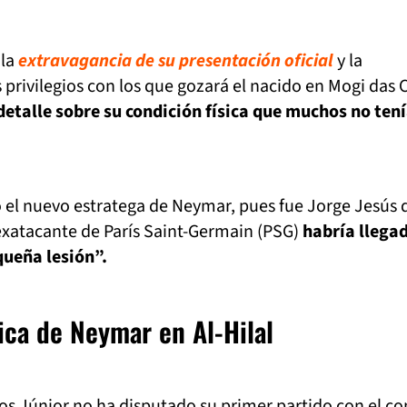
 la
extravagancia de su presentación oficial
y la
 privilegios con los que gozará el nacido en Mogi das 
detalle sobre su condición física que muchos no ten
ó el nuevo estratega de Neymar, pues fue Jorge Jesús 
exatacante de París Saint-Germain (PSG)
habría llega
queña lesión”.
ca de Neymar en Al-Hilal
os Júnior no ha disputado su primer partido con el c