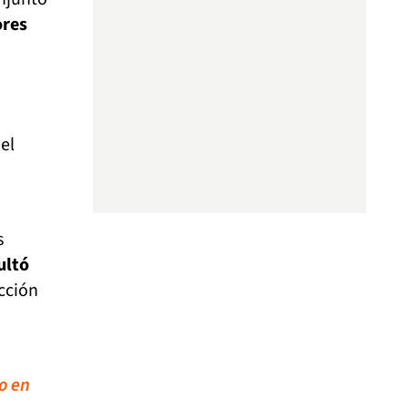
ores
el
s
ultó
cción
do en