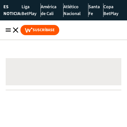
ES
Liga
América
Atlético
Santa
Copa
NOTICIA:
BetPlay
de Cali
Nacional
Fe
BetPlay
SUSCRÍBASE