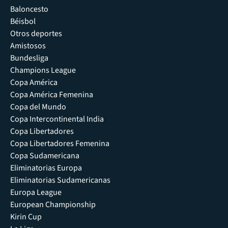
Baloncesto
Béisbol
Otros deportes
Amistosos
Bundesliga
Champions League
Copa América
Copa América Femenina
Copa del Mundo
Copa Intercontinental India
Copa Libertadores
Copa Libertadores Femenina
Copa Sudamericana
Eliminatorias Europa
Eliminatorias Sudamericanas
Europa League
European Championship
Kirin Cup