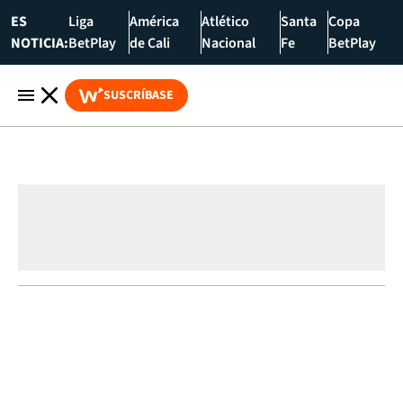
ES
Liga
América
Atlético
Santa
Copa
NOTICIA:
BetPlay
de Cali
Nacional
Fe
BetPlay
SUSCRÍBASE