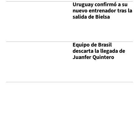
Uruguay confirmó a su
nuevo entrenador tras la
salida de Bielsa
Equipo de Brasil
descarta la llegada de
Juanfer Quintero