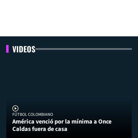
VIDEOS
FÚTBOL COLOMBIANO
América venció por la mínima a Once
Caldas fuera de casa