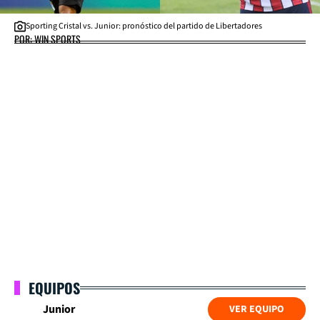
Sporting Cristal vs. Junior: pronóstico del partido de Libertadores
POR: WIN SPORTS
EQUIPOS
Junior
VER EQUIPO