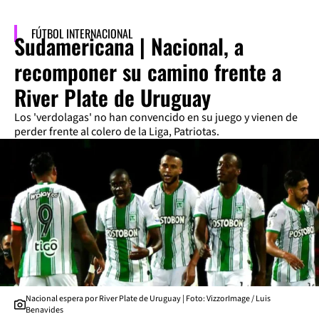
FÚTBOL INTERNACIONAL
Sudamericana | Nacional, a
recomponer su camino frente a
River Plate de Uruguay
Los 'verdolagas' no han convencido en su juego y vienen de
perder frente al colero de la Liga, Patriotas.
Nacional espera por River Plate de Uruguay | Foto: VizzorImage / Luis
Benavides