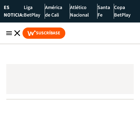
ES
Liga
América
Atlético
Santa
Copa
NOTICIA:
BetPlay
de Cali
Nacional
Fe
BetPlay
SUSCRÍBASE