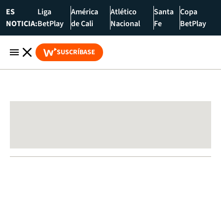
ES
Liga
América
Atlético
Santa
Copa
NOTICIA:
BetPlay
de Cali
Nacional
Fe
BetPlay
SUSCRÍBASE