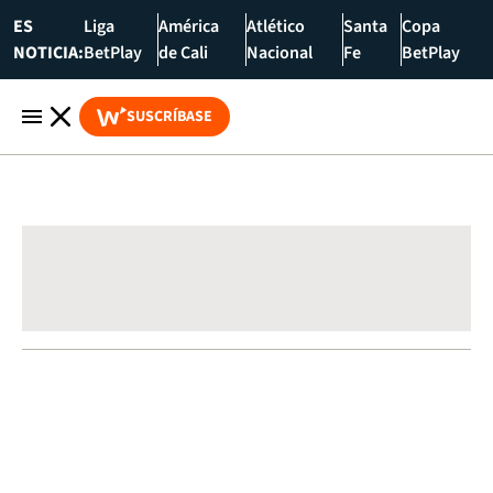
ES
Liga
América
Atlético
Santa
Copa
NOTICIA:
BetPlay
de Cali
Nacional
Fe
BetPlay
SUSCRÍBASE