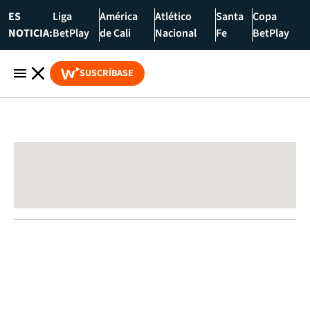
ES
Liga
América
Atlético
Santa
Copa
NOTICIA:
BetPlay
de Cali
Nacional
Fe
BetPlay
SUSCRÍBASE