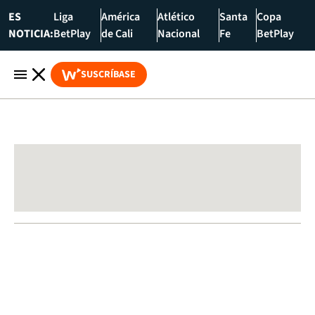
ES
Liga
América
Atlético
Santa
Copa
NOTICIA:
BetPlay
de Cali
Nacional
Fe
BetPlay
SUSCRÍBASE