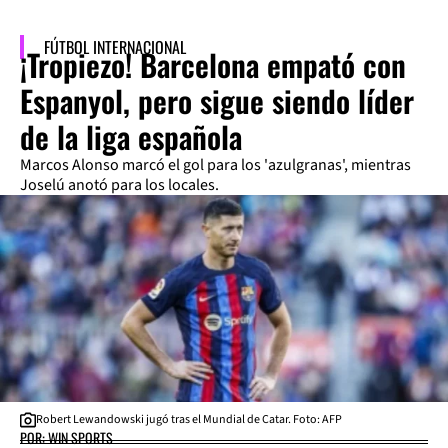
FÚTBOL INTERNACIONAL
¡Tropiezo! Barcelona empató con
Espanyol, pero sigue siendo líder
de la liga española
Marcos Alonso marcó el gol para los 'azulgranas', mientras
Joselú anotó para los locales.
Robert Lewandowski jugó tras el Mundial de Catar. Foto: AFP
POR: WIN SPORTS