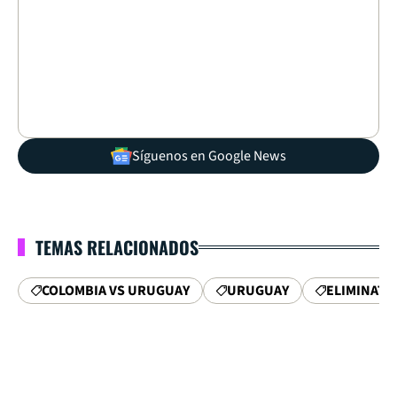
Síguenos en Google News
TEMAS RELACIONADOS
COLOMBIA VS URUGUAY
URUGUAY
ELIMINATO