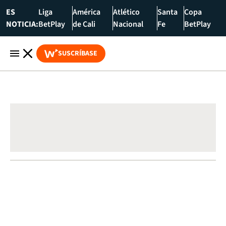
ES
Liga
América
Atlético
Santa
Copa
NOTICIA:
BetPlay
de Cali
Nacional
Fe
BetPlay
SUSCRÍBASE