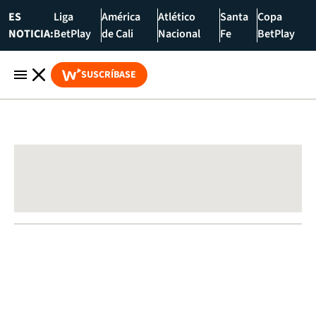
ES
Liga
América
Atlético
Santa
Copa
NOTICIA:
BetPlay
de Cali
Nacional
Fe
BetPlay
SUSCRÍBASE