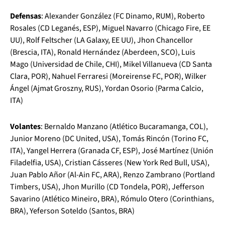
Defensas
: Alexander González (FC Dinamo, RUM), Roberto
Rosales (CD Leganés, ESP), Miguel Navarro (Chicago Fire, EE
UU), Rolf Feltscher (LA Galaxy, EE UU), Jhon Chancellor
(Brescia, ITA), Ronald Hernández (Aberdeen, SCO), Luis
Mago (Universidad de Chile, CHI), Mikel Villanueva (CD Santa
Clara, POR), Nahuel Ferraresi (Moreirense FC, POR), Wilker
Ángel (Ajmat Groszny, RUS), Yordan Osorio (Parma Calcio,
ITA)
Volantes
: Bernaldo Manzano (Atlético Bucaramanga, COL),
Junior Moreno (DC United, USA), Tomás Rincón (Torino FC,
ITA), Yangel Herrera (Granada CF, ESP), José Martínez (Unión
Filadelfia, USA), Cristian Cásseres (New York Red Bull, USA),
Juan Pablo Añor (Al-Ain FC, ARA), Renzo Zambrano (Portland
Timbers, USA), Jhon Murillo (CD Tondela, POR), Jefferson
Savarino (Atlético Mineiro, BRA), Rómulo Otero (Corinthians,
BRA), Yeferson Soteldo (Santos, BRA)