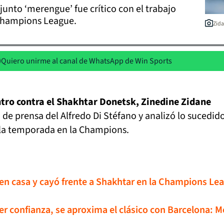
junto ‘merengue’ fue crítico con el trabajo
Champions League.
Zida
Quiero unirme al canal de WhatsApp de Win Sports
entro contra el Shakhtar Donetsk, Zinedine Zidane
 de prensa del Alfredo Di Stéfano y analizó lo sucedido
la temporada en la Champions.
en casa y cayó frente a Shakhtar en la Champions Le
r confianza, se aproxima el clásico con Barcelona: M