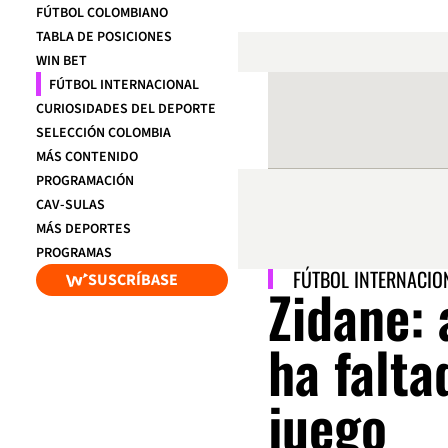
FÚTBOL COLOMBIANO
TABLA DE POSICIONES
WIN BET
FÚTBOL INTERNACIONAL
CURIOSIDADES DEL DEPORTE
SELECCIÓN COLOMBIA
MÁS CONTENIDO
PROGRAMACIÓN
CAV-SULAS
MÁS DEPORTES
PROGRAMAS
FÚTBOL INTERNACIO
SUSCRÍBASE
Zidane: 
ha falta
juego