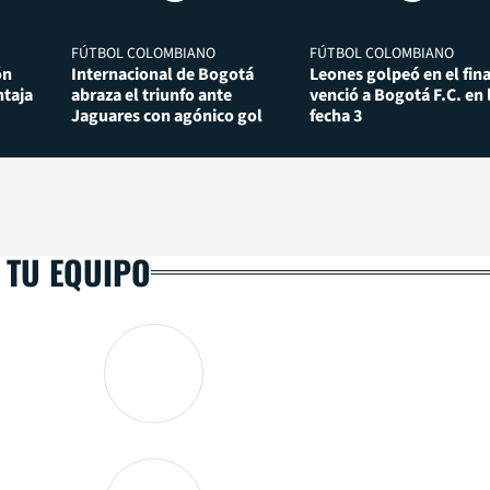
FÚTBOL COLOMBIANO
FÚTBOL COLOMBIANO
ón
Internacional de Bogotá
Leones golpeó en el fina
taja
abraza el triunfo ante
venció a Bogotá F.C. en 
Jaguares con agónico gol
fecha 3
 TU EQUIPO