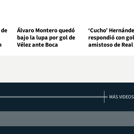
 de
Álvaro Montero quedó
‘Cucho’ Hernánd
bajo la lupa por gol de
respondió con gol
n
Vélez ante Boca
amistoso de Real
MÁS VIDEOS