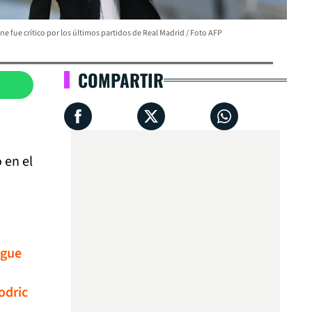
ne fue crítico por los últimos partidos de Real Madrid / Foto AFP
COMPARTIR
 en el
ague
odric