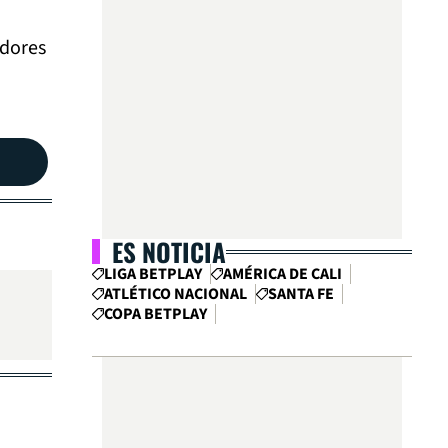
adores
ES NOTICIA
LIGA BETPLAY
AMÉRICA DE CALI
ATLÉTICO NACIONAL
SANTA FE
COPA BETPLAY