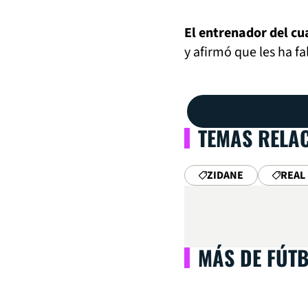
El entrenador del cu
y afirmó que les ha fa
TEMAS RELA
ZIDANE
REAL
MÁS DE FÚT