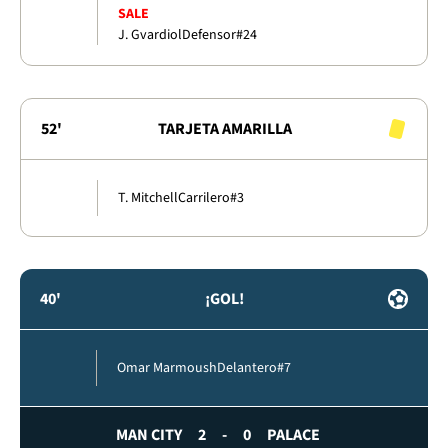
SALE
J. Gvardiol
Defensor
#24
52'
TARJETA AMARILLA
T. Mitchell
Carrilero
#3
40'
¡GOL!
Omar Marmoush
Delantero
#7
MAN CITY
2
-
0
PALACE