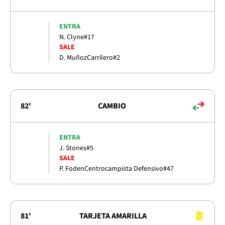
ENTRA
N. Clyne
#17
SALE
D. Muñoz
Carrilero
#2
82'
CAMBIO
ENTRA
J. Stones
#5
SALE
P. Foden
Centrocampista Defensivo
#47
81'
TARJETA AMARILLA