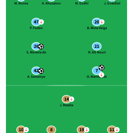
M. Nunes
A. Khusanov
M. Guéhi
J. Gvardiol
47
20
P. Foden
B. Mota Veiga
26
21
S. Moreira de
R. Aït-Nouri
42
7
A. Semenyo
O. Marmoush
14
J. Mateta
10
8
19
11