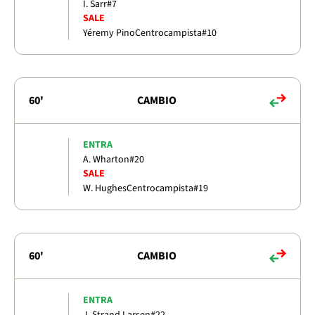
I. Sarr
#7
SALE
Yéremy Pino
Centrocampista
#10
60'
CAMBIO
ENTRA
A. Wharton
#20
SALE
W. Hughes
Centrocampista
#19
60'
CAMBIO
ENTRA
J. Strand Larsen
#22