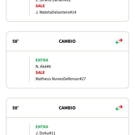
SALE
J. Mateta
Delantero
#14
58'
CAMBIO
ENTRA
N. Aké
#6
SALE
Matheus Nunes
Defensor
#27
58'
CAMBIO
ENTRA
J. Doku
#11