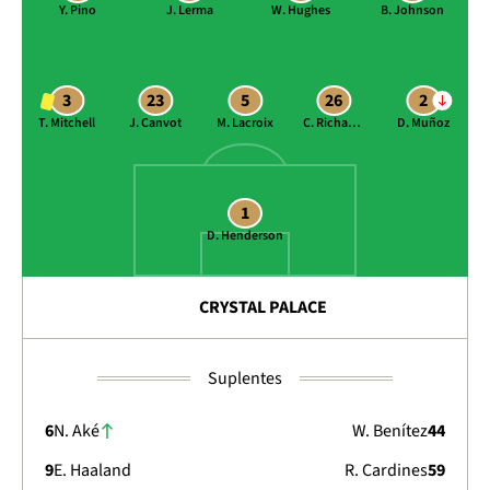
Y. Pino
J. Lerma
W. Hughes
B. Johnson
3
23
5
26
2
T. Mitchell
J. Canvot
M. Lacroix
C. Richards
D. Muñoz
1
D. Henderson
CRYSTAL PALACE
Suplentes
6
N. Aké
W. Benítez
44
9
E. Haaland
R. Cardines
59