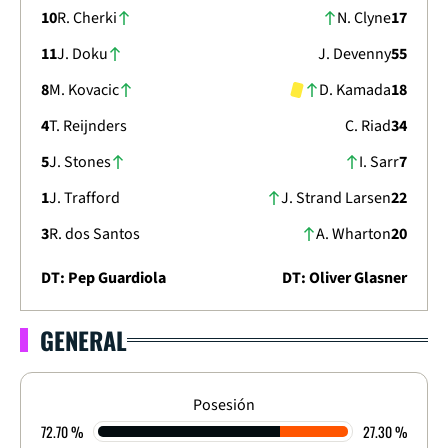
10
R. Cherki
N. Clyne
17
11
J. Doku
J. Devenny
55
8
M. Kovacic
D. Kamada
18
4
T. Reijnders
C. Riad
34
5
J. Stones
I. Sarr
7
1
J. Trafford
J. Strand Larsen
22
3
R. dos Santos
A. Wharton
20
DT: Pep Guardiola
DT: Oliver Glasner
GENERAL
PREMIER LEAGUE 2025/2026
TEMPORADA REGULAR - FECHA 31
3
-
0
Posesión
72.70 %
27.30 %
FINALIZADO