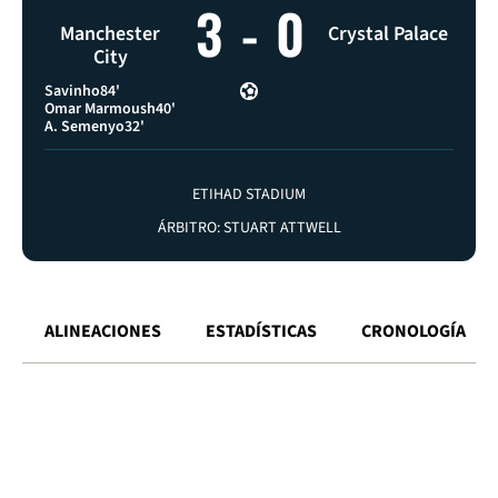
3
-
0
Manchester
Crystal Palace
City
Savinho
84'
Omar Marmoush
40'
A. Semenyo
32'
ETIHAD STADIUM
ÁRBITRO: STUART ATTWELL
ALINEACIONES
ESTADÍSTICAS
CRONOLOGÍA