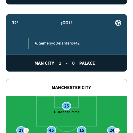
32'
¡GOL!
A. Semenyo
Delantero
#42
MAN CITY
1
-
0
PALACE
MANCHESTER CITY
25
G. Donnarumma
27
45
15
24