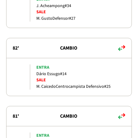
J. Acheampong
#34
SALE
M. Gusto
Defensor
#27
82'
CAMBIO
ENTRA
Dário Essugo
#14
SALE
M. Caicedo
Centrocampista Defensivo
#25
81'
CAMBIO
ENTRA