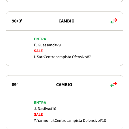
90+3'
CAMBIO
ENTRA
E. Guessand
#29
SALE
I. Sarr
Centrocampista Ofensivo
#7
89'
CAMBIO
ENTRA
J. Dasilva
#10
SALE
Y. Yarmoliuk
Centrocampista Defensivo
#18