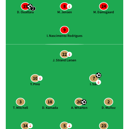
19
8
24
2
D. Ouattara
M. Jensen
M. Damsgaard
9
I. Nascimento Rodrigues
22
J. Strand Larsen
10
7
Y. Pino
I. Sarr
3
18
20
2
T. Mitchell
D. Kamada
A. Wharton
D. Muñoz
34
5
23