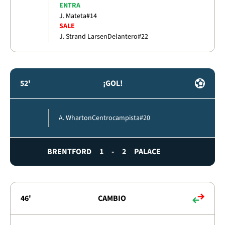
ENTRA
J. Mateta
#14
SALE
J. Strand Larsen
Delantero
#22
52'
¡GOL!
A. Wharton
Centrocampista
#20
BRENTFORD
1
-
2
PALACE
46'
CAMBIO