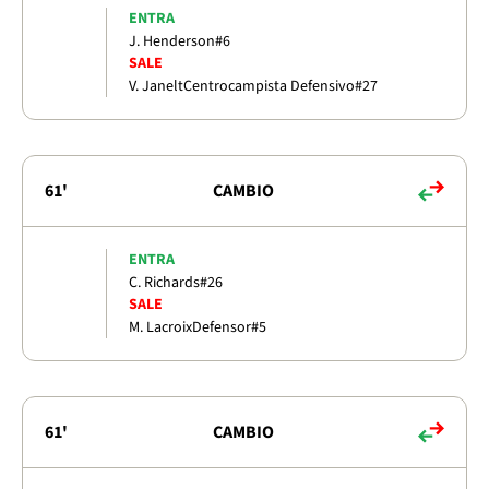
ENTRA
J. Henderson
#6
SALE
V. Janelt
Centrocampista Defensivo
#27
61'
CAMBIO
ENTRA
C. Richards
#26
SALE
M. Lacroix
Defensor
#5
61'
CAMBIO