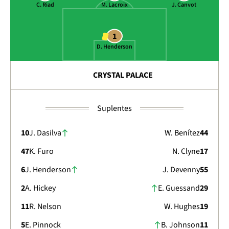
C. Riad
M. Lacroix
J. Canvot
1
D. Henderson
CRYSTAL PALACE
Suplentes
10
J. Dasilva
W. Benítez
44
47
K. Furo
N. Clyne
17
6
J. Henderson
J. Devenny
55
2
A. Hickey
E. Guessand
29
11
R. Nelson
W. Hughes
19
5
E. Pinnock
B. Johnson
11