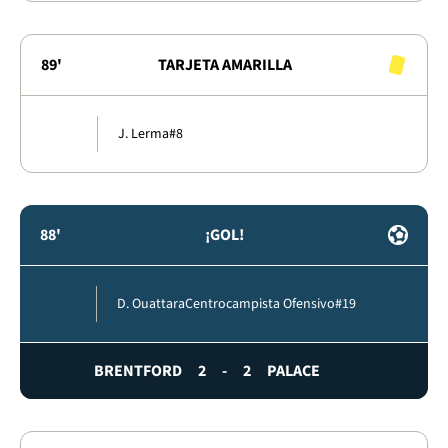
89'
TARJETA AMARILLA
J. Lerma
#8
88'
¡GOL!
D. Ouattara
Centrocampista Ofensivo
#19
BRENTFORD
2
-
2
PALACE