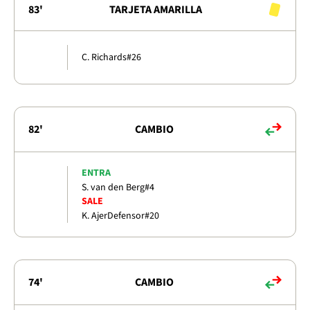
83'
TARJETA AMARILLA
C. Richards
#26
82'
CAMBIO
ENTRA
S. van den Berg
#4
SALE
K. Ajer
Defensor
#20
74'
CAMBIO