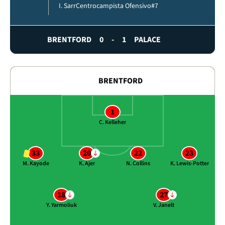
I. Sarr
Centrocampista Ofensivo
#7
BRENTFORD
0
-
1
PALACE
BRENTFORD
1
C. Kelleher
33
20
22
23
M. Kayode
K. Ajer
N. Collins
K. Lewis-Potter
18
27
Y. Yarmoliuk
V. Janelt