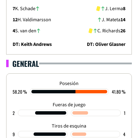
7
K. Schade
J. Lerma
8
12
H. Valdimarsson
J. Mateta
14
4
S. van den
C. Richards
26
DT: Keith Andrews
DT: Oliver Glasner
GENERAL
PREMIER LEAGUE 2025/2026
TEMPORADA REGULAR - FECHA 37
2
-
2
Posesión
58.20 %
41.80 %
FINALIZADO
Fueras de juego
2
1
Tiros de esquina
9
4