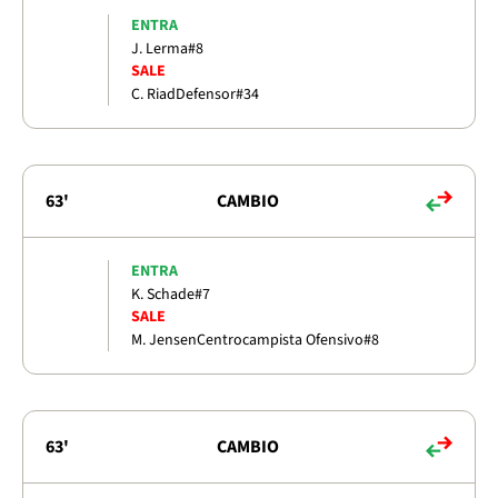
ENTRA
J. Lerma
#8
SALE
C. Riad
Defensor
#34
63'
CAMBIO
ENTRA
K. Schade
#7
SALE
M. Jensen
Centrocampista Ofensivo
#8
63'
CAMBIO