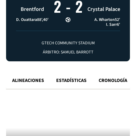
2
-
2
Brentford
Crystal Palace
D. Ouattara
88'
40'
A. Wharton
52'
I. Sarr
6'
GTECH COMMUNITY STADIUM
ÁRBITRO: SAMUEL BARROTT
ALINEACIONES
ESTADÍSTICAS
CRONOLOGÍA