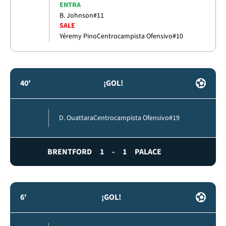
ENTRA
B. Johnson
#11
SALE
Yéremy Pino
Centrocampista Ofensivo
#10
40'
¡GOL!
D. Ouattara
Centrocampista Ofensivo
#19
BRENTFORD
1
-
1
PALACE
6'
¡GOL!