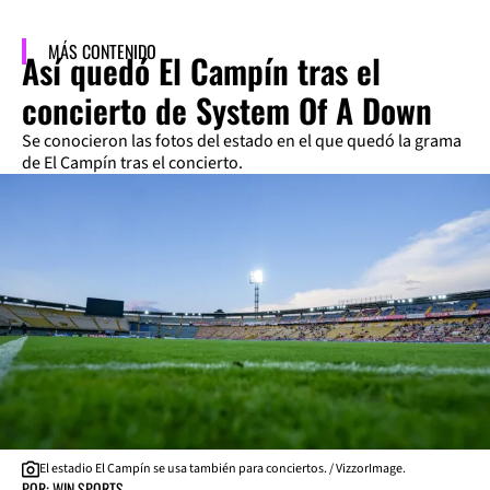
MÁS CONTENIDO
Así quedó El Campín tras el
concierto de System Of A Down
Se conocieron las fotos del estado en el que quedó la grama
de El Campín tras el concierto.
El estadio El Campín se usa también para conciertos. / VizzorImage.
POR: WIN SPORTS