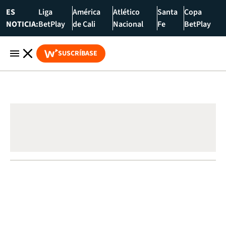
ES
Liga
América
Atlético
Santa
Copa
NOTICIA:
BetPlay
de Cali
Nacional
Fe
BetPlay
SUSCRÍBASE