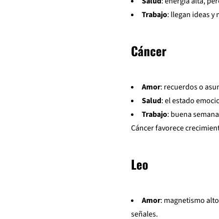
Salud
: energía alta, p
Trabajo
: llegan ideas y
Cáncer
Amor
: recuerdos o asu
Salud
: el estado emoci
Trabajo
: buena semana 
Cáncer favorece crecimient
Leo
Amor
: magnetismo alto
señales.