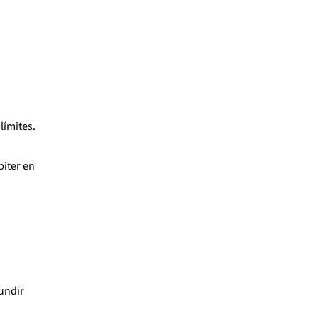
límites.
piter en
undir