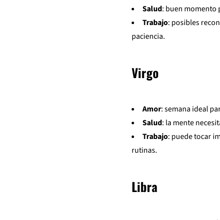
Salud
: buen momento p
Trabajo
: posibles reco
paciencia.
Virgo
Amor
: semana ideal pa
Salud
: la mente necesi
Trabajo
: puede tocar i
rutinas.
Libra