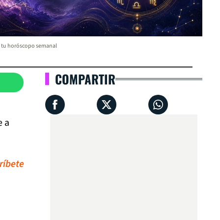
a tu horóscopo semanal
COMPARTIR
e a
ríbete
a