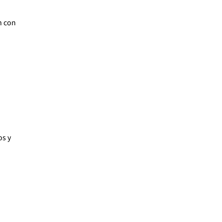
n con
os y