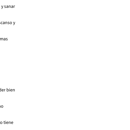
 y sanar
scanso y
emas
der bien
no
o tiene