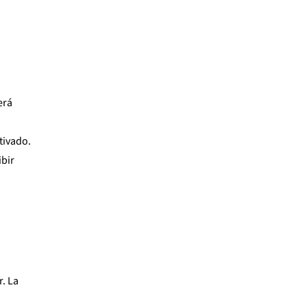
erá
tivado.
ibir
r. La