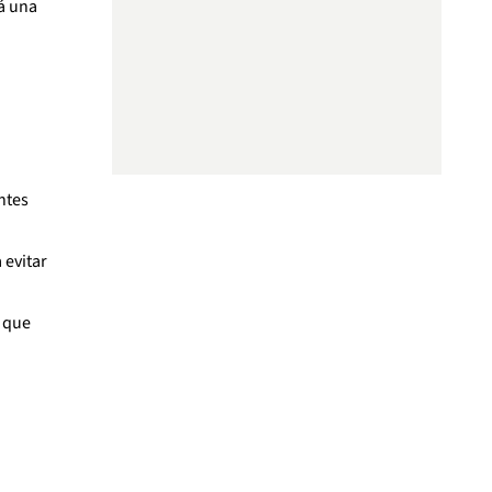
á una
ntes
 evitar
 que