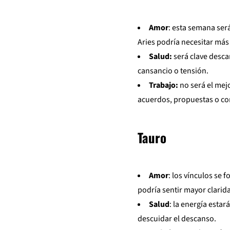
Amor
: esta semana ser
Aries podría necesitar má
Salud:
será clave desca
cansancio o tensión.
Trabajo:
no será el mej
acuerdos, propuestas o co
Tauro
Amor
: los vínculos se 
podría sentir mayor clarid
Salud
: la energía esta
descuidar el descanso.