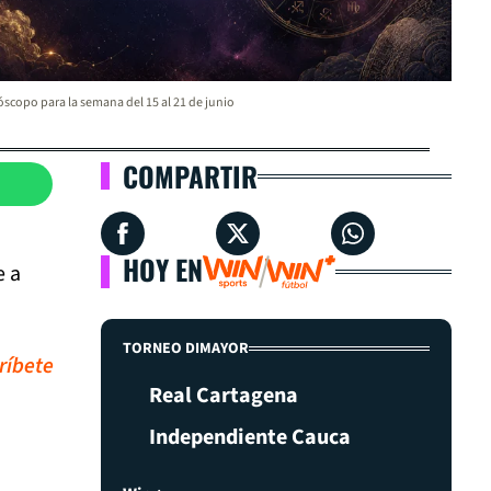
scopo para la semana del 15 al 21 de junio
COMPARTIR
HOY EN
e a
TORNEO DIMAYOR
ríbete
Real Cartagena
Independiente Cauca