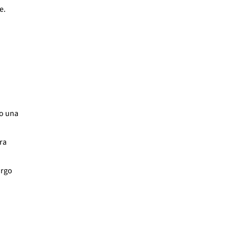
e.
 o una
ra
argo