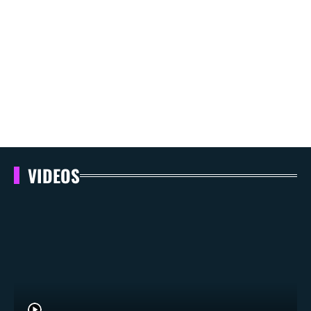
VIDEOS