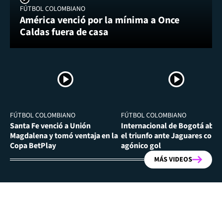
FÚTBOL COLOMBIANO
América venció por la mínima a Once
Caldas fuera de casa
FÚTBOL COLOMBIANO
FÚTBOL COLOMBIANO
Santa Fe venció a Unión
Internacional de Bogotá abra
Magdalena y tomó ventaja en la
el triunfo ante Jaguares con
Copa BetPlay
agónico gol
MÁS VIDEOS