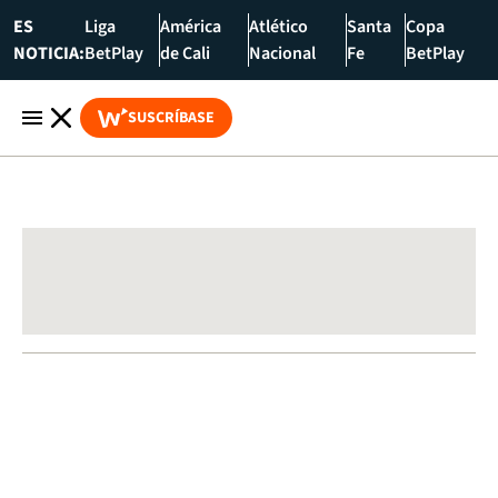
ES
Liga
América
Atlético
Santa
Copa
NOTICIA:
BetPlay
de Cali
Nacional
Fe
BetPlay
SUSCRÍBASE