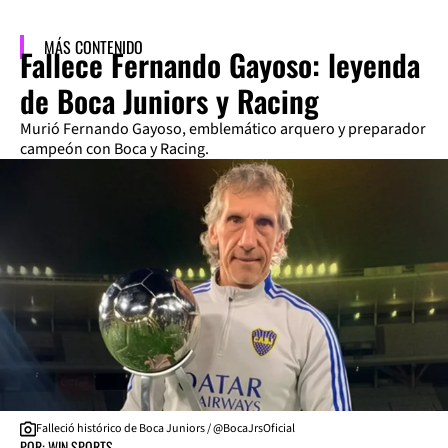
MÁS CONTENIDO
Fallece Fernando Gayoso: leyenda
de Boca Juniors y Racing
Murió Fernando Gayoso, emblemático arquero y preparador
campeón con Boca y Racing.
Falleció histórico de Boca Juniors / @BocaJrsOficial
POR: WIN SPORTS