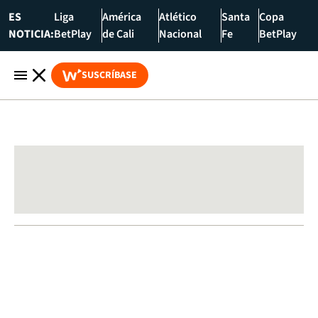
ES
Liga
América
Atlético
Santa
Copa
NOTICIA:
BetPlay
de Cali
Nacional
Fe
BetPlay
SUSCRÍBASE