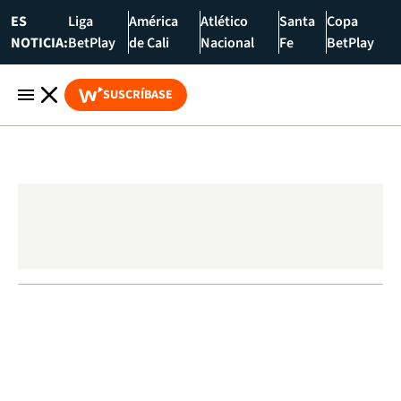
ES
Liga
América
Atlético
Santa
Copa
NOTICIA:
BetPlay
de Cali
Nacional
Fe
BetPlay
SUSCRÍBASE