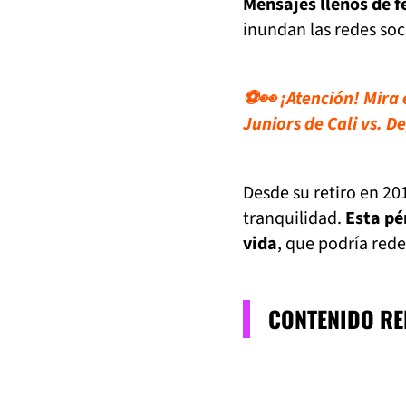
Mensajes llenos de f
inundan las redes soc
⚽👀 ¡Atención! Mira 
Juniors de Cali vs. D
Desde su retiro en 201
tranquilidad.
Esta pé
vida
, que podría red
CONTENIDO R