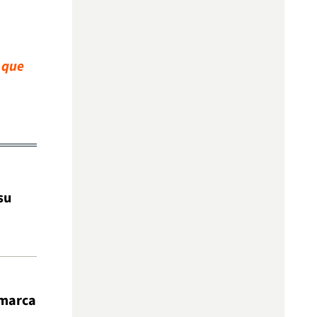
 que
su
 marca