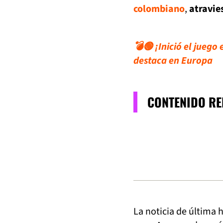
colombiano
,
atravie
💣🟢 ¡Inició el jueg
destaca en Europa
CONTENIDO R
La noticia de última 