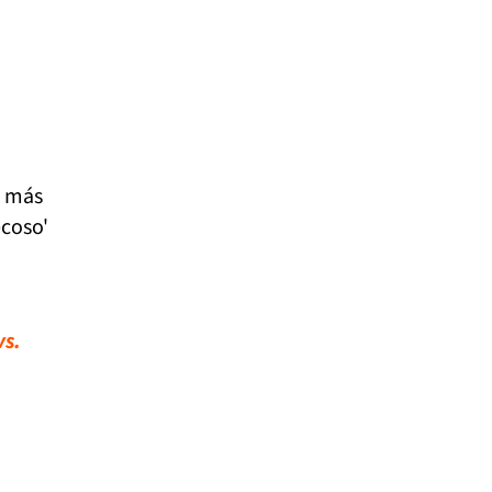
e más
ecoso'
vs.