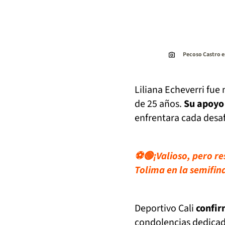
Pecoso Castro e
Liliana Echeverri fu
de 25 años.
Su apoyo
enfrentara cada desafí
⚽🟢¡Valioso, pero res
Tolima en la semifina
Deportivo Cali
confir
condolencias dedicado