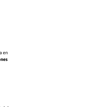
a en
ones