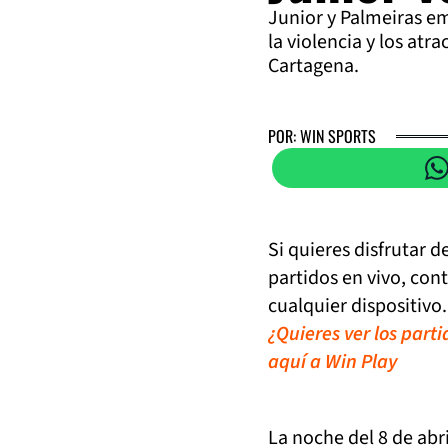
Junior y Palmeiras e
la violencia y los at
Cartagena.
POR: WIN SPORTS
Si quieres disfrutar 
partidos en vivo, con
cualquier dispositivo.
¿Quieres ver los part
aquí a Win Play
La noche del 8 de abr