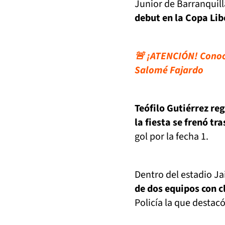
Junior de Barranquill
debut en la Copa Li
🚨 ¡ATENCIÓN! Conoce
Salomé Fajardo
Teófilo Gutiérrez reg
la fiesta se frenó t
gol por la fecha 1.
Dentro del estadio Ja
de dos equipos con c
Policía la que destacó