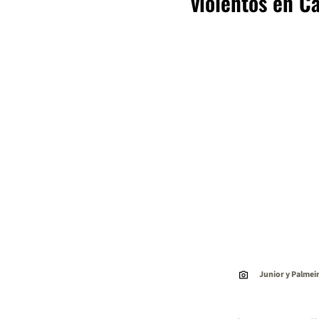
violentos en C
Junior y Palmei