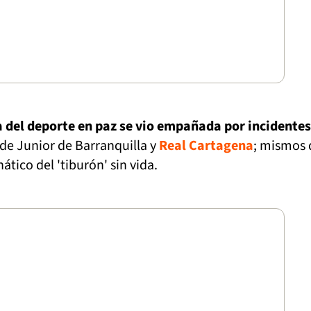
ta del deporte en paz se vio empañada por incidentes
de Junior de Barranquilla y
Real Cartagena
; mismos
ático del 'tiburón' sin vida.