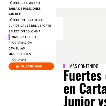
FÚTBOL COLOMBIANO
TABLA DE POSICIONES
WIN BET
FÚTBOL INTERNACIONAL
CURIOSIDADES DEL DEPORTE
SELECCIÓN COLOMBIA
MÁS CONTENIDO
PROGRAMACIÓN
CAV-SULAS
MÁS DEPORTES
PROGRAMAS
MÁS CONTENIDO
SUSCRÍBASE
Fuertes
en Carta
Junior v