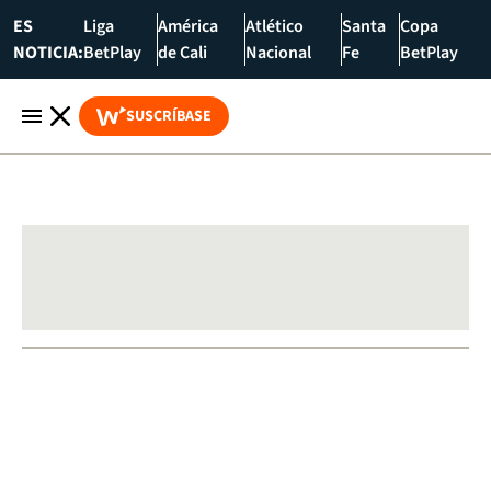
ES
Liga
América
Atlético
Santa
Copa
NOTICIA:
BetPlay
de Cali
Nacional
Fe
BetPlay
SUSCRÍBASE