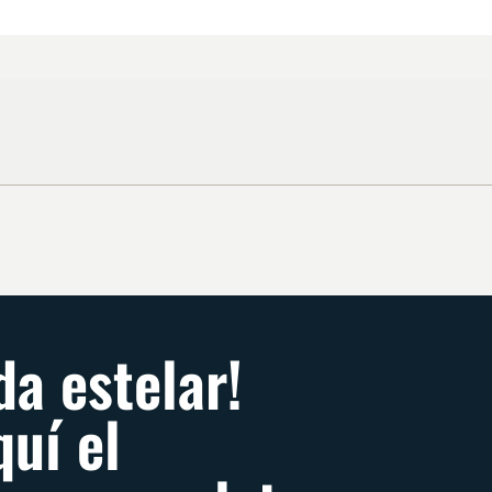
da estelar!
quí el