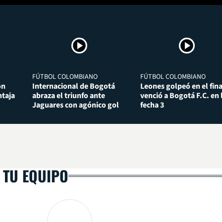
FÚTBOL COLOMBIANO
FÚTBOL COLOMBIANO
ón
Internacional de Bogotá
Leones golpeó en el fina
taja
abraza el triunfo ante
venció a Bogotá F.C. en 
Jaguares con agónico gol
fecha 3
 TU EQUIPO