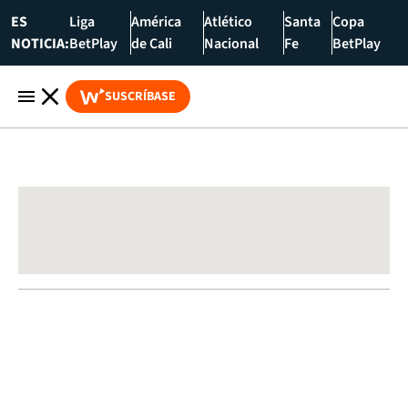
ES
Liga
América
Atlético
Santa
Copa
NOTICIA:
BetPlay
de Cali
Nacional
Fe
BetPlay
SUSCRÍBASE