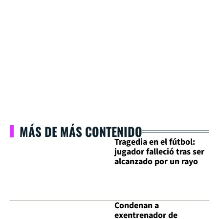
MÁS DE MÁS CONTENIDO
Tragedia en el fútbol:
jugador falleció tras ser
alcanzado por un rayo
Condenan a
exentrenador de