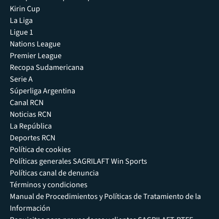
Kirin Cup
La Liga
Ligue 1
Nations League
Premier League
Recopa Sudamericana
Serie A
Súperliga Argentina
Canal RCN
Noticias RCN
La República
Deportes RCN
Política de cookies
Políticas generales SAGRILAFT Win Sports
Políticas canal de denuncia
Términos y condiciones
Manual de Procedimientos y Políticas de Tratamiento de la
Información