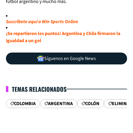
fútbol argentino y mucho más.
Suscríbete aquí a Win Sports Online
¡Se repartieron los puntos! Argentina y Chile firmaron la
igualdad a un gol
Síguenos en Google News
TEMAS RELACIONADOS
COLOMBIA
ARGENTINA
COLÓN
ELIMINAT