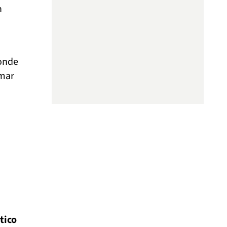
n
onde
rmar
tico