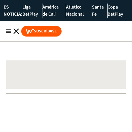
ES
Liga
América
Atlético
Santa
Copa
NOTICIA:
BetPlay
de Cali
Nacional
Fe
BetPlay
SUSCRÍBASE