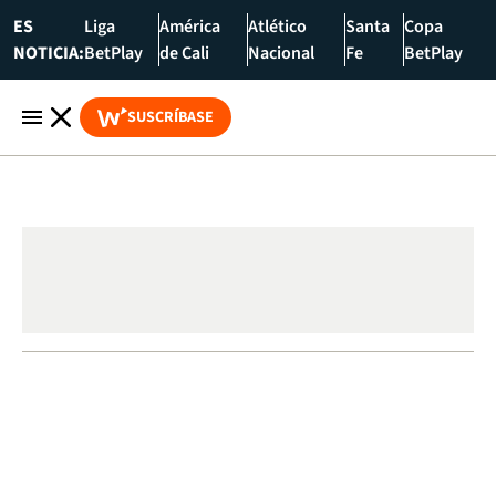
ES
Liga
América
Atlético
Santa
Copa
NOTICIA:
BetPlay
de Cali
Nacional
Fe
BetPlay
SUSCRÍBASE